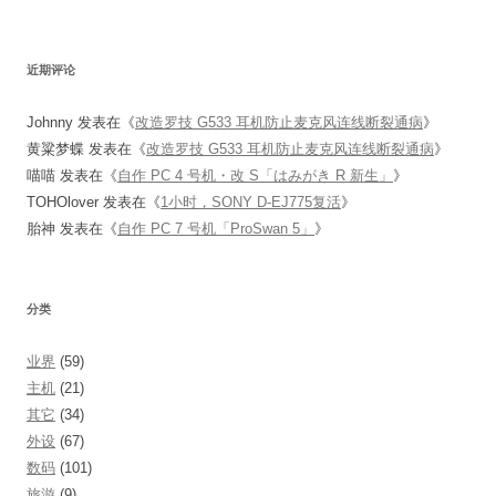
近期评论
Johnny
发表在《
改造罗技 G533 耳机防止麦克风连线断裂通病
》
黄粱梦蝶
发表在《
改造罗技 G533 耳机防止麦克风连线断裂通病
》
喵喵
发表在《
自作 PC 4 号机・改 S「はみがき R 新生」
》
TOHOlover
发表在《
1小时，SONY D-EJ775复活
》
胎神
发表在《
自作 PC 7 号机「ProSwan 5」
》
分类
业界
(59)
主机
(21)
其它
(34)
外设
(67)
数码
(101)
旅游
(9)