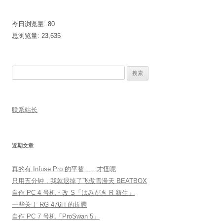
今日浏览量:
80
总浏览量:
23,635
搜
索：
联系站长
近期文章
真的有 Infuse Pro 的平替……才怪呢
只用五分钟，我就退掉了飞傲雪漫天 BEATBOX
自作 PC 4 号机・改 S「はみがき R 新生」
一些关于 RG 476H 的折腾
自作 PC 7 号机「ProSwan 5」