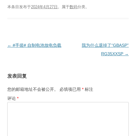
本条目发布于
2024年4月27日
。属于
数码
分类。
文
←
#手搓# 自制电池放电负载
我为什么退掉了“GBASP”
章
RG35XXSP
→
导
航
发表回复
您的邮箱地址不会被公开。
必填项已用
*
标注
评论
*