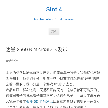
跳
至
Slot 4
正
文
Another site in 4th dimension
菜单
达墨 256GB microSD 卡测试
发表评论
本文的标题是测试而不是评测。简简单单一张卡，我觉得也不能
算评测吧，随便跑个分，现在一些小朋友连游戏也做“评测”我也
是看不懂的，我不知道一个游戏你“测”了些啥。
产品来源：群友送测，买是不可能买的，这辈子都不可能买的，
假德国鬼子假日本鬼子我都不买，这假台巴子……就是某群友自
从我去年做了
很多 SD 卡的测试
以后就缠着我要我测另一位群友
（？？）的达墨，最近终于给找到机会寄到我这里来了。