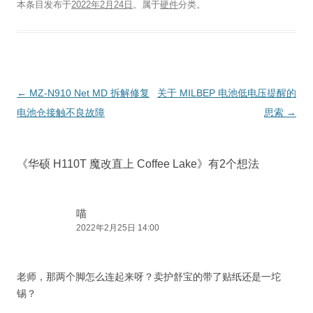
本条目发布于
2022年2月24日
。属于
硬件
分类。
文
←
MZ-N910 Net MD 拆解修复
关于 MILBEP 电池低电压提醒的
章
电池仓接触不良故障
思索
→
导
航
《
华硕 H110T 魔改直上 Coffee Lake
》有2个想法
喵
2022年2月25日 14:00
老师，那两个脚怎么连起来呀？卖护舒宝的带了贴纸还是一坨
锡？