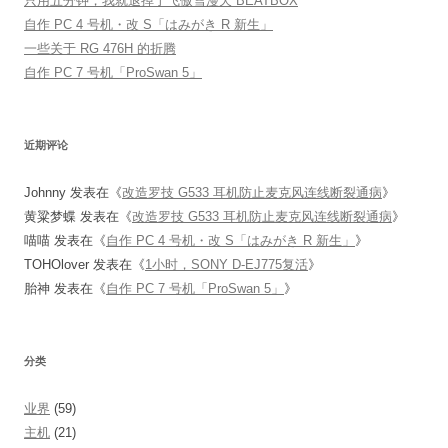
只用五分钟，我就退掉了飞傲雪漫天 BEATBOX
自作 PC 4 号机・改 S「はみがき R 新生」
一些关于 RG 476H 的折腾
自作 PC 7 号机「ProSwan 5」
近期评论
Johnny
发表在《
改造罗技 G533 耳机防止麦克风连线断裂通病
》
黄粱梦蝶
发表在《
改造罗技 G533 耳机防止麦克风连线断裂通病
》
喵喵
发表在《
自作 PC 4 号机・改 S「はみがき R 新生」
》
TOHOlover
发表在《
1小时，SONY D-EJ775复活
》
胎神
发表在《
自作 PC 7 号机「ProSwan 5」
》
分类
业界
(59)
主机
(21)