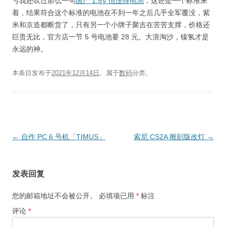
亏我还吹过那么一句
国产 1.5V 恒压锂电池
，这还是一个标准来
着，结果符合这个标准的电池在不到一年之后几乎全军覆没，紫
米和京造都断货了，只有另一个小牌子聚吉在苦苦支撑，价格还
巨贵无比，官方店一节 5 号电池要 28 元。大浪淘沙，镍氢才是
永远的神。
本条目发布于
2021年12月14日
。属于
数码
分类。
文
←
自作 PC 6 号机「TIMUS」
索尼 CS2A 雕刻版改灯
→
章
导
发表回复
航
您的邮箱地址不会被公开。
必填项已用
*
标注
评论
*