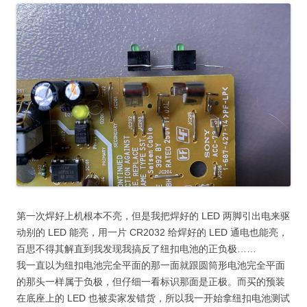
第一次焊好上机根本不亮，但是我把焊好的 LED 两脚引出电来驱
动别的 LED 能亮，用一片 CR2032 给焊好的 LED 通电也能亮，
百思不得其解直到我发现我搞反了纽扣电池的正负极……
我一直以为纽扣电池完全平面的那一面就跟圆筒形电池完全平面
的那头一样属于负极，但仔细一看标识那面是正极。而买的预装
在底座上的 LED 也被卖家发错货，所以我一开始拿纽扣电池测试