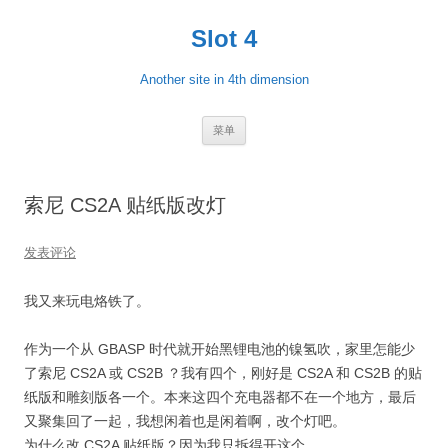
跳
至
Slot 4
正
文
Another site in 4th dimension
菜单
索尼 CS2A 贴纸版改灯
发表评论
我又来玩电烙铁了。
作为一个从 GBASP 时代就开始黑锂电池的镍氢吹，家里怎能少
了索尼 CS2A 或 CS2B ？我有四个，刚好是 CS2A 和 CS2B 的贴
纸版和雕刻版各一个。本来这四个充电器都不在一个地方，最后
又聚集回了一起，我想闲着也是闲着啊，改个灯吧。
为什么改 CS2A 贴纸版？因为我只拆得开这个……