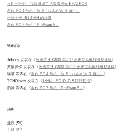
只用五分钟，我就退掉了飞傲雪漫天 BEATBOX
自作 PC 4 号机・改 S「はみがき R 新生」
一些关于 RG 476H 的折腾
自作 PC 7 号机「ProSwan 5」
近期评论
Johnny
发表在《
改造罗技 G533 耳机防止麦克风连线断裂通病
》
黄粱梦蝶
发表在《
改造罗技 G533 耳机防止麦克风连线断裂通病
》
喵喵
发表在《
自作 PC 4 号机・改 S「はみがき R 新生」
》
TOHOlover
发表在《
1小时，SONY D-EJ775复活
》
胎神
发表在《
自作 PC 7 号机「ProSwan 5」
》
分类
业界
(59)
主机
(21)