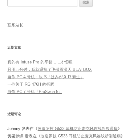
搜
索：
联系站长
近期文章
真的有 Infuse Pro 的平替……才怪呢
只用五分钟，我就退掉了飞傲雪漫天 BEATBOX
自作 PC 4 号机・改 S「はみがき R 新生」
一些关于 RG 476H 的折腾
自作 PC 7 号机「ProSwan 5」
近期评论
Johnny
发表在《
改造罗技 G533 耳机防止麦克风连线断裂通病
》
黄粱梦蝶
发表在《
改造罗技 G533 耳机防止麦克风连线断裂通病
》