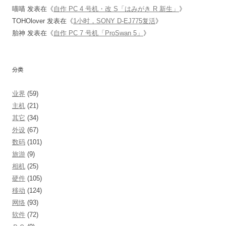
喵喵
发表在《
自作 PC 4 号机・改 S「はみがき R 新生」
》
TOHOlover
发表在《
1小时，SONY D-EJ775复活
》
胎神
发表在《
自作 PC 7 号机「ProSwan 5」
》
分类
业界
(59)
主机
(21)
其它
(34)
外设
(67)
数码
(101)
旅游
(9)
相机
(25)
硬件
(105)
移动
(124)
网络
(93)
软件
(72)