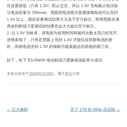
压设置较低（只有 1.3V）防止过充，并以 1.3V 充电截止电压标
注电池容量为 700mah。慧眼把电池视为普通镍氢电池可以充到
1.4V 以上，因此容量测试结果大大高于官方标注，刚用慧眼充满
再放到剃须刀里测试的结果也会大大超出官方标注。
2. 以 1.3V 为标准，原电因为使用时间和循环次数太高已经充不
进很多电了，只有在慧眼上充到 1.4V 才能拉近和新电池的差
距，而新电池充到 1.3V 的续航可能真能达到原电的两三倍。
好了，松下 ES-RW30 电动剃须刀更换电池延寿大成功。
本条目发布于
2019年5月19日
。属于
其它
分类。
文
←
它大姨妈
买了 1TB 的 660p 压压惊
→
章
导