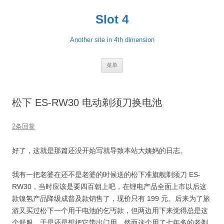
跳
至
Slot 4
正
文
Another site in 4th dimension
菜单
松下 ES-RW30 电动剃须刀换电池
2条回复
好了，这就是那篇还没开始写就导致本站大姨妈的日志。
我有一把老婆在还不是老婆的时候送的松下准旗舰剃须刀 ES-
RW30，当时应该是要四百朝上吧，在锂电产品全面上市以后这
款镍氢产品降级成普及款销售了，现价只有 199 元。后来为了旅
游又买过松下一个用干电池的乞丐款，但两边用下来觉得总是这
个舒服，于是还是想把它带出门用，然而这个用了七年多的老剃