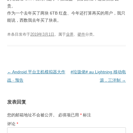
贵。
作为一个去年买了两块 6TB 红盘、今年还打算再买的用户，我只
能说，西数我去年买了块表。
本条目发布于
2019年3月1日
。属于
业界
、
硬件
分类。
文
←
Android 平台主机模拟器大作
#垃圾佬# au Lightning 移动电
章
战 · 预告
源，三洋制
→
导
航
发表回复
您的邮箱地址不会被公开。
必填项已用
*
标注
评论
*