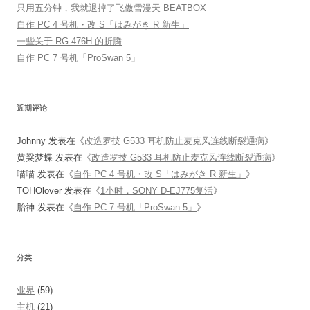
只用五分钟，我就退掉了飞傲雪漫天 BEATBOX
自作 PC 4 号机・改 S「はみがき R 新生」
一些关于 RG 476H 的折腾
自作 PC 7 号机「ProSwan 5」
近期评论
Johnny
发表在《
改造罗技 G533 耳机防止麦克风连线断裂通病
》
黄粱梦蝶
发表在《
改造罗技 G533 耳机防止麦克风连线断裂通病
》
喵喵
发表在《
自作 PC 4 号机・改 S「はみがき R 新生」
》
TOHOlover
发表在《
1小时，SONY D-EJ775复活
》
胎神
发表在《
自作 PC 7 号机「ProSwan 5」
》
分类
业界
(59)
主机
(21)