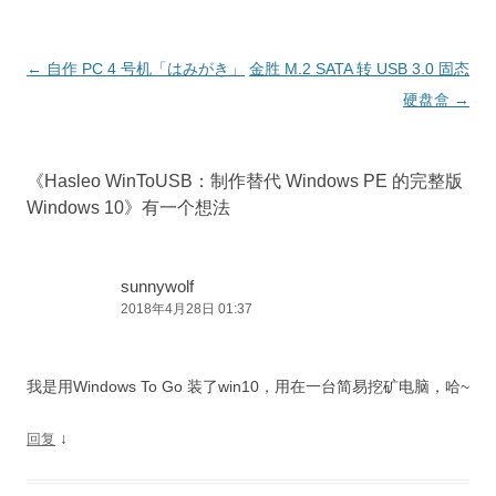
文
←
自作 PC 4 号机「はみがき」
金胜 M.2 SATA 转 USB 3.0 固态
章
硬盘盒
→
导
航
《
Hasleo WinToUSB：制作替代 Windows PE 的完整版
Windows 10
》有一个想法
sunnywolf
2018年4月28日 01:37
我是用Windows To Go 装了win10，用在一台简易挖矿电脑，哈~
↓
回复