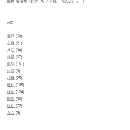
胎神
发表在《
自作 PC 7 号机「ProSwan 5」
》
分类
业界
(59)
主机
(21)
其它
(34)
外设
(67)
数码
(101)
旅游
(9)
相机
(25)
硬件
(105)
移动
(124)
网络
(93)
软件
(72)
ＲＣ
(9)