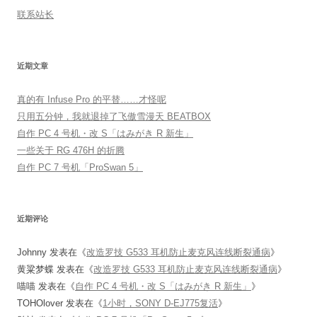
联系站长
近期文章
真的有 Infuse Pro 的平替……才怪呢
只用五分钟，我就退掉了飞傲雪漫天 BEATBOX
自作 PC 4 号机・改 S「はみがき R 新生」
一些关于 RG 476H 的折腾
自作 PC 7 号机「ProSwan 5」
近期评论
Johnny
发表在《
改造罗技 G533 耳机防止麦克风连线断裂通病
》
黄粱梦蝶
发表在《
改造罗技 G533 耳机防止麦克风连线断裂通病
》
喵喵
发表在《
自作 PC 4 号机・改 S「はみがき R 新生」
》
TOHOlover
发表在《
1小时，SONY D-EJ775复活
》