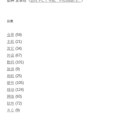
胎神
发表在《
自作 PC 7 号机「ProSwan 5」
》
分类
业界
(59)
主机
(21)
其它
(34)
外设
(67)
数码
(101)
旅游
(9)
相机
(25)
硬件
(105)
移动
(124)
网络
(93)
软件
(72)
ＲＣ
(9)