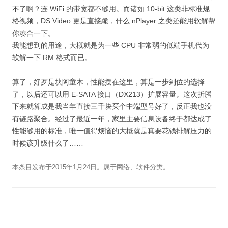
不了啊？连 WiFi 的带宽都不够用。而诸如 10-bit 这类非标准规
格视频，DS Video 更是直接跪，什么 nPlayer 之类还能用软解帮
你凑合一下。
我能想到的用途，大概就是为一些 CPU 非常弱的低端手机代为
软解一下 RM 格式而已。
算了，好歹是块阿童木，性能摆在这里，算是一步到位的选择
了，以后还可以用 E-SATA 接口（DX213）扩展容量。这次折腾
下来就算成是我当年直接三千块买个中端型号好了，反正我也没
有链路聚合。经过了最近一年，家里主要信息设备终于都达成了
性能够用的标准，唯一值得烦恼的大概就是真要花钱排解压力的
时候该升级什么了……
本条目发布于
2015年1月24日
。属于
网络
、
软件
分类。