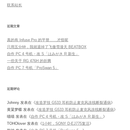
联系站长
近期文章
真的有 Infuse Pro 的平替……才怪呢
只用五分钟，我就退掉了飞傲雪漫天 BEATBOX
自作 PC 4 号机・改 S「はみがき R 新生」
一些关于 RG 476H 的折腾
自作 PC 7 号机「ProSwan 5」
近期评论
Johnny
发表在《
改造罗技 G533 耳机防止麦克风连线断裂通病
》
黄粱梦蝶
发表在《
改造罗技 G533 耳机防止麦克风连线断裂通病
》
喵喵
发表在《
自作 PC 4 号机・改 S「はみがき R 新生」
》
TOHOlover
发表在《
1小时，SONY D-EJ775复活
》