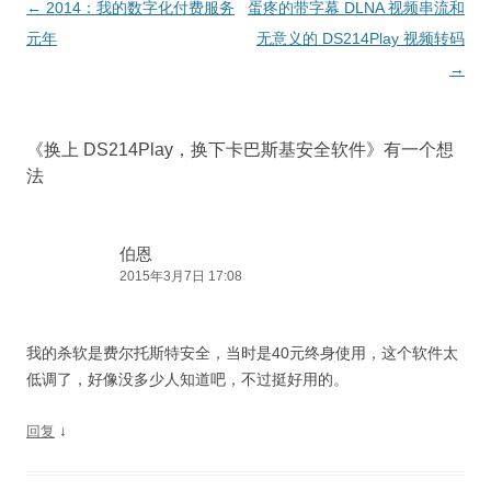
文
←
2014：我的数字化付费服务
蛋疼的带字幕 DLNA 视频串流和
章
元年
无意义的 DS214Play 视频转码
导
→
航
《
换上 DS214Play，换下卡巴斯基安全软件
》有一个想
法
伯恩
2015年3月7日 17:08
我的杀软是费尔托斯特安全，当时是40元终身使用，这个软件太
低调了，好像没多少人知道吧，不过挺好用的。
↓
回复