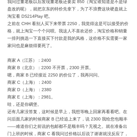
我问过董老板以后发现董老板还要卖 850（淘宝谁知道是不是绿
盘改的呢），就把京东的特价先拿下，为了不浪费这块硬盘就上
淘宝看 DS214Play 吧。
之前在 CHH 看别人买下来带票 2250，我觉得这是可以接受的价
格，就上淘宝一个个问呗。我这人不喜欢还价，淘宝价格和销量
一排列挑选一下直接买下付款是我的风格，这价格不实需要一家
家问也是麻烦得要死了。
商家 A（江苏）：2400
商家 B（北京）：2200 不开票，2300 开票。
嗯，商家 B 已经接近 2250 的价位了，我再问问。
商家 C（上海）：2400
商家 D（上海）：2380
商家 E（上海）：2981。
哇，还是你碉堡。
还有几家没答复，这时候是早上，我想等晚上回家再看看吧。在
问后面几家的时候商家 B 已经追上来了，说 2300 我给您包顺丰
——难道你们之前说的包邮都不是顺丰吗？无视之。就在准备出
门上班的时候，商家 C 看我问过价格以后说了谢谢就没反应了，