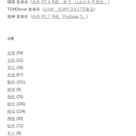
喵喵
发表在《
自作 PC 4 号机・改 S「はみがき R 新生」
》
TOHOlover
发表在《
1小时，SONY D-EJ775复活
》
胎神
发表在《
自作 PC 7 号机「ProSwan 5」
》
分类
业界
(59)
主机
(21)
其它
(34)
外设
(67)
数码
(101)
旅游
(9)
相机
(25)
硬件
(105)
移动
(124)
网络
(93)
软件
(72)
ＲＣ
(9)