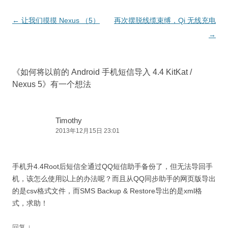
文
←
让我们摸摸 Nexus （5）
再次摆脱线缆束缚，Qi 无线充电
章
→
导
航
《
如何将以前的 Android 手机短信导入 4.4 KitKat /
Nexus 5
》有一个想法
Timothy
2013年12月15日 23:01
手机升4.4Root后短信全通过QQ短信助手备份了，但无法导回手
机，该怎么使用以上的办法呢？而且从QQ同步助手的网页版导出
的是csv格式文件，而SMS Backup & Restore导出的是xml格
式，求助！
↓
回复