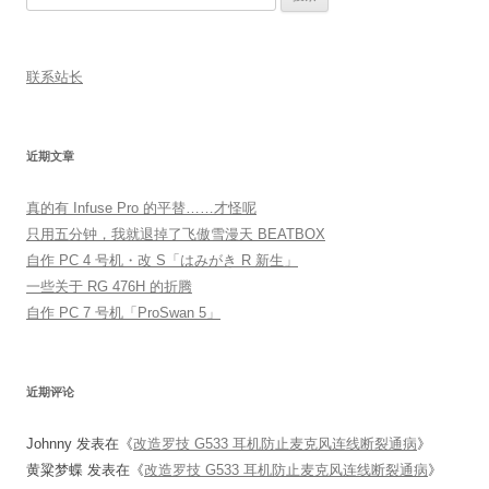
索：
联系站长
近期文章
真的有 Infuse Pro 的平替……才怪呢
只用五分钟，我就退掉了飞傲雪漫天 BEATBOX
自作 PC 4 号机・改 S「はみがき R 新生」
一些关于 RG 476H 的折腾
自作 PC 7 号机「ProSwan 5」
近期评论
Johnny
发表在《
改造罗技 G533 耳机防止麦克风连线断裂通病
》
黄粱梦蝶
发表在《
改造罗技 G533 耳机防止麦克风连线断裂通病
》