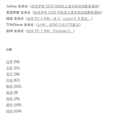
Johnny
发表在《
改造罗技 G533 耳机防止麦克风连线断裂通病
》
黄粱梦蝶
发表在《
改造罗技 G533 耳机防止麦克风连线断裂通病
》
喵喵
发表在《
自作 PC 4 号机・改 S「はみがき R 新生」
》
TOHOlover
发表在《
1小时，SONY D-EJ775复活
》
胎神
发表在《
自作 PC 7 号机「ProSwan 5」
》
分类
业界
(59)
主机
(21)
其它
(34)
外设
(67)
数码
(101)
旅游
(9)
相机
(25)
硬件
(105)
移动
(124)