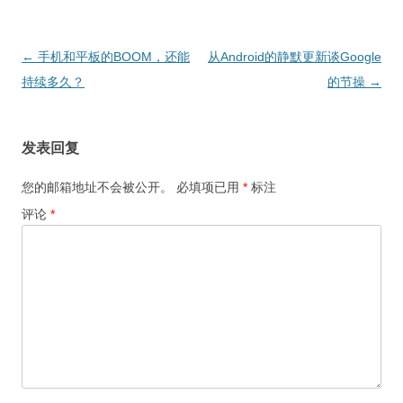
文
←
手机和平板的BOOM，还能
从Android的静默更新谈Google
章
持续多久？
的节操
→
导
航
发表回复
您的邮箱地址不会被公开。
必填项已用
*
标注
评论
*