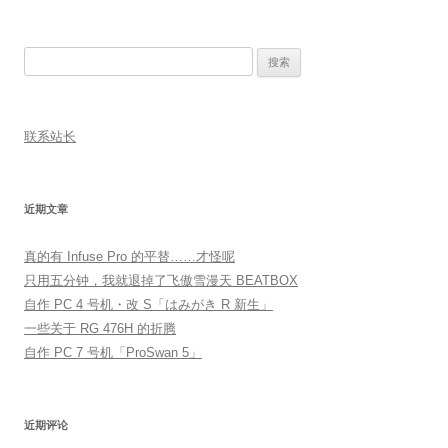
搜
索：
联系站长
近期文章
真的有 Infuse Pro 的平替……才怪呢
只用五分钟，我就退掉了飞傲雪漫天 BEATBOX
自作 PC 4 号机・改 S「はみがき R 新生」
一些关于 RG 476H 的折腾
自作 PC 7 号机「ProSwan 5」
近期评论