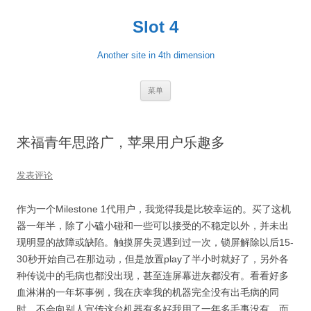
跳
至
Slot 4
正
文
Another site in 4th dimension
菜单
来福青年思路广，苹果用户乐趣多
发表评论
作为一个Milestone 1代用户，我觉得我是比较幸运的。买了这机
器一年半，除了小磕小碰和一些可以接受的不稳定以外，并未出
现明显的故障或缺陷。触摸屏失灵遇到过一次，锁屏解除以后15-
30秒开始自己在那边动，但是放置play了半小时就好了，另外各
种传说中的毛病也都没出现，甚至连屏幕进灰都没有。看看好多
血淋淋的一年坏事例，我在庆幸我的机器完全没有出毛病的同
时，不会向别人宣传这台机器有多好我用了一年多毛事没有，而