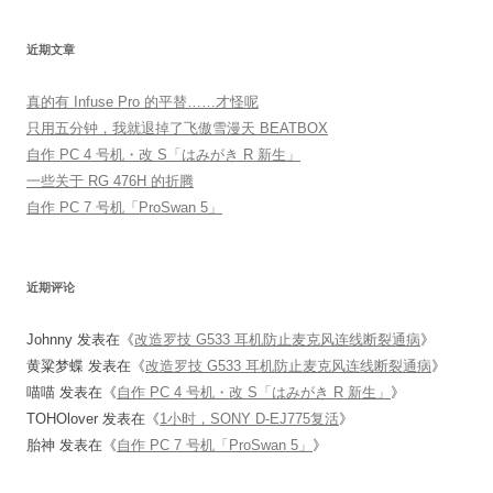
近期文章
真的有 Infuse Pro 的平替……才怪呢
只用五分钟，我就退掉了飞傲雪漫天 BEATBOX
自作 PC 4 号机・改 S「はみがき R 新生」
一些关于 RG 476H 的折腾
自作 PC 7 号机「ProSwan 5」
近期评论
Johnny
发表在《
改造罗技 G533 耳机防止麦克风连线断裂通病
》
黄粱梦蝶
发表在《
改造罗技 G533 耳机防止麦克风连线断裂通病
》
喵喵
发表在《
自作 PC 4 号机・改 S「はみがき R 新生」
》
TOHOlover
发表在《
1小时，SONY D-EJ775复活
》
胎神
发表在《
自作 PC 7 号机「ProSwan 5」
》