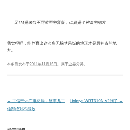
又TM是来自不同位面的肾板，s1真是个神奇的地方
我觉得吧，能养育出这么多无脑苹果饭的地球才是最神奇的地
方。
本条目发布于
2011年11月16日
。属于
业界
分类。
文
←
工信部vs广电总局，这事儿工
Linksys WRT310N V2到了
→
章
信部绝对不能败
导
航