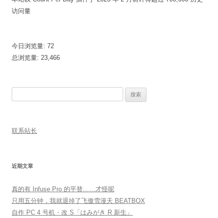
访问量
今日浏览量:
72
总浏览量:
23,466
搜
索：
联系站长
近期文章
真的有 Infuse Pro 的平替……才怪呢
只用五分钟，我就退掉了飞傲雪漫天 BEATBOX
自作 PC 4 号机・改 S「はみがき R 新生」