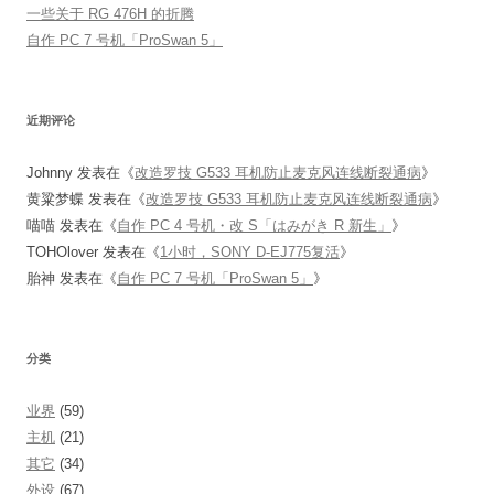
一些关于 RG 476H 的折腾
自作 PC 7 号机「ProSwan 5」
近期评论
Johnny
发表在《
改造罗技 G533 耳机防止麦克风连线断裂通病
》
黄粱梦蝶
发表在《
改造罗技 G533 耳机防止麦克风连线断裂通病
》
喵喵
发表在《
自作 PC 4 号机・改 S「はみがき R 新生」
》
TOHOlover
发表在《
1小时，SONY D-EJ775复活
》
胎神
发表在《
自作 PC 7 号机「ProSwan 5」
》
分类
业界
(59)
主机
(21)
其它
(34)
外设
(67)