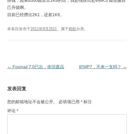
攒钱，如果α300能卖出1K5的话，我必须攒出起码4K才能说服自
己升级啊。
目前已经攒出2K1，还差1K9。
本条目发布于
2011年8月25日
。属于
相机
分类。
文
←
Foxmail 7.0已出，依旧废品
好WP7，不来一支吗？
→
章
导
发表回复
航
您的邮箱地址不会被公开。
必填项已用
*
标注
评论
*