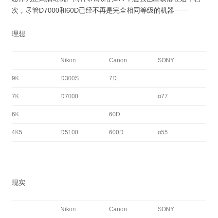
次，尽管D7000和60D已经不再是完全相同等级的机器——
理想
Nikon
Canon
SONY
9K
D300S
7D
7K
D7000
α77
6K
60D
4K5
D5100
600D
α55
现实
Nikon
Canon
SONY