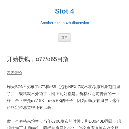
跳
至
Slot 4
正
文
Another site in 4th dimension
菜单
开始攒钱，α77/α65目指
发表评论
昨天SONY发布了α77和α65（抱歉NEX-7就不在考虑对象范围里
了），规格就不介绍了，网上到处都是。价格和之前传言的一
样，合下来是α77 9K，α65 6K的样子。因为α65没有肩屏，这个
价格定位总觉得还有点高。
做一个表格来填空：当年α700发布的时候，和D80/40D同级，想
想作为正式后继机、同样带肩屏的α77，怎么也应该落在这个档