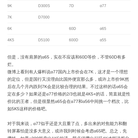
9K
D300S
7D
α77
7K
D7000
6K
60D
α65
4K5
D5100
600D
α55
但是，没有肩屏的α65，实在不应该和60D等价，不管60D有多
烂。
微博上看到有人爆料说α77国内上市价会在7K，这才是一个理想
的定位，但是国行又没理由比国外便宜那么多，或许上市价9K然
后在几个月内跌到7K会是比较合理的结果。不过这样的话α65会
定在多少？如果还是α77价格的2/3也就是4K5+的话，简直就是性
价比的王者，但是很显然α65会在α77和α56中间挑一个档次，比
如5K5这样的价格吧。
对于我来说，α77似乎还是大且重了点，多出来的对焦能力和翻
转屏幕怕是没多大意义，或许我到时候会考虑α65吧。总之，先