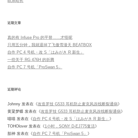
联系站长
近期文章
真的有 Infuse Pro 的平替……才怪呢
只用五分钟，我就退掉了飞傲雪漫天 BEATBOX
自作 PC 4 号机・改 S「はみがき R 新生」
一些关于 RG 476H 的折腾
自作 PC 7 号机「ProSwan 5」
近期评论
Johnny
发表在《
改造罗技 G533 耳机防止麦克风连线断裂通病
》
黄粱梦蝶
发表在《
改造罗技 G533 耳机防止麦克风连线断裂通病
》
喵喵
发表在《
自作 PC 4 号机・改 S「はみがき R 新生」
》
TOHOlover
发表在《
1小时，SONY D-EJ775复活
》
胎神
发表在《
自作 PC 7 号机「ProSwan 5」
》