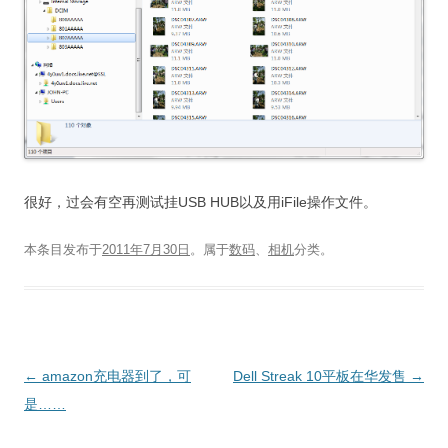
很好，过会有空再测试挂USB HUB以及用iFile操作文件。
本条目发布于
2011年7月30日
。属于
数码
、
相机
分类。
文
←
amazon充电器到了，可
Dell Streak 10平板在华发售
→
章
是……
导