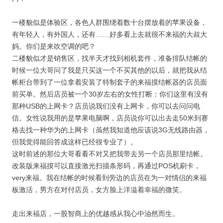
一楼貌似是体验区，各色人群围绕着数十台摆放着的苹果设备，
有年轻人，有外国人，还有……好多看上去就很不来福的大叔大
妈。你们是来吹空调的吧？
二楼貌似才是销售区，找半天才找到相机套件，准备排队结帐的
时候一位大哥问了我是只买这一个不买其他的以后，就把我从结
帐柜台带到了一位拿着安装了特制套子的来福摸结帐器的店员面
前买单。然后店员被一个30岁左右的女性打断：你们这里有没有
那种USB的上网卡？店员说我们没有上网卡，你可以去问问电
信。女性说我用的是苹果电脑啊，店员说你可以出去走50米到赛
格去找一种华为的上网卡（虽然我知道他应该说3G无线路由器，
但我觉得能回答成这样已经很专业了）。
这时前述的那位大哥看看不对又把我带去另一个店员那里结帐。
改装版来福摸可以直接激光扫描条形码，再通过POS机刷卡，
very来福。我在结帐的时候看到旁边的店员在为一对情侣的来福
板激活，男方在对付店员，女方脸上洋溢着幸福的微笑。
走出来福店，一股智商上的优越感从我心中油然而生。