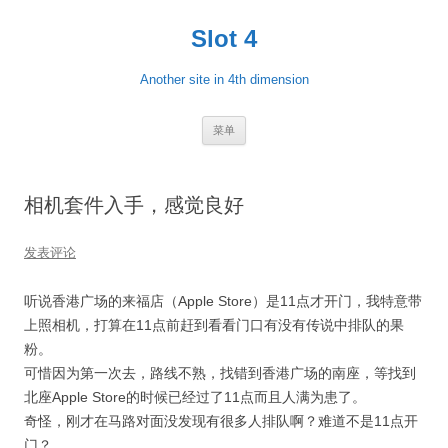
跳
至
Slot 4
正
文
Another site in 4th dimension
菜单
相机套件入手，感觉良好
发表评论
听说香港广场的来福店（Apple Store）是11点才开门，我特意带
上照相机，打算在11点前赶到看看门口有没有传说中排队的果
粉。
可惜因为第一次去，路线不熟，找错到香港广场的南座，等找到
北座Apple Store的时候已经过了11点而且人满为患了。
奇怪，刚才在马路对面没发现有很多人排队啊？难道不是11点开
门？