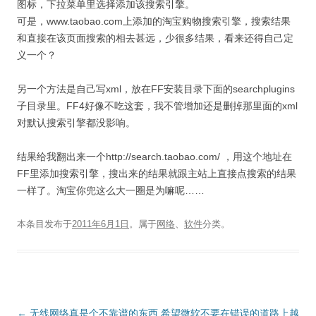
图标，下拉菜单里选择添加该搜索引擎。
可是，www.taobao.com上添加的淘宝购物搜索引擎，搜索结果
和直接在该页面搜索的相去甚远，少很多结果，看来还得自己定
义一个？
另一个方法是自己写xml，放在FF安装目录下面的searchplugins
子目录里。FF4好像不吃这套，我不管增加还是删掉那里面的xml
对默认搜索引擎都没影响。
结果给我翻出来一个http://search.taobao.com/ ，用这个地址在
FF里添加搜索引擎，搜出来的结果就跟主站上直接点搜索的结果
一样了。淘宝你兜这么大一圈是为嘛呢……
本条目发布于
2011年6月1日
。属于
网络
、
软件
分类。
文
←
无线网络真是个不靠谱的东西
希望微软不要在错误的道路上越