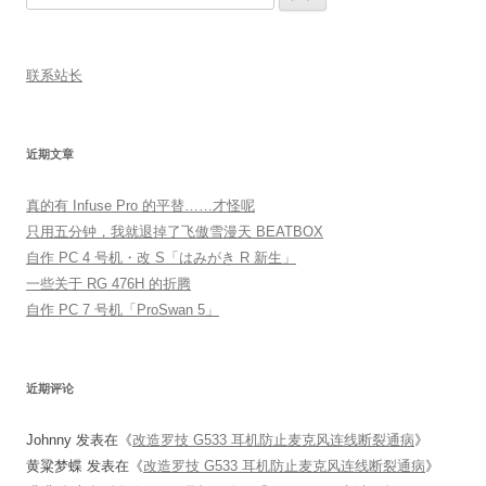
索：
联系站长
近期文章
真的有 Infuse Pro 的平替……才怪呢
只用五分钟，我就退掉了飞傲雪漫天 BEATBOX
自作 PC 4 号机・改 S「はみがき R 新生」
一些关于 RG 476H 的折腾
自作 PC 7 号机「ProSwan 5」
近期评论
Johnny
发表在《
改造罗技 G533 耳机防止麦克风连线断裂通病
》
黄粱梦蝶
发表在《
改造罗技 G533 耳机防止麦克风连线断裂通病
》