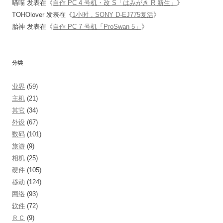
喵喵
发表在《
自作 PC 4 号机・改 S「はみがき R 新生」
》
TOHOlover
发表在《
1小时，SONY D-EJ775复活
》
胎神
发表在《
自作 PC 7 号机「ProSwan 5」
》
分类
业界
(59)
主机
(21)
其它
(34)
外设
(67)
数码
(101)
旅游
(9)
相机
(25)
硬件
(105)
移动
(124)
网络
(93)
软件
(72)
ＲＣ
(9)