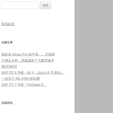
搜
索：
联系站长
近期文章
真的有 Infuse Pro 的平替……才怪呢
只用五分钟，我就退掉了飞傲雪漫天
BEATBOX
自作 PC 4 号机・改 S「はみがき R 新生」
一些关于 RG 476H 的折腾
自作 PC 7 号机「ProSwan 5」
近期评论