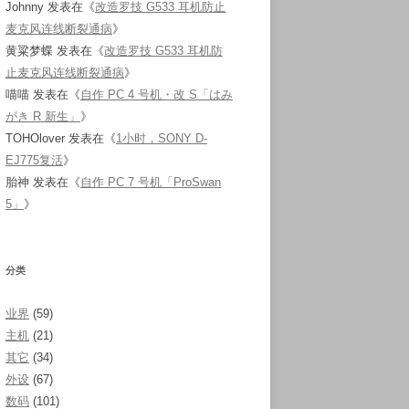
Johnny
发表在《
改造罗技 G533 耳机防止
麦克风连线断裂通病
》
黄粱梦蝶
发表在《
改造罗技 G533 耳机防
止麦克风连线断裂通病
》
喵喵
发表在《
自作 PC 4 号机・改 S「はみ
がき R 新生」
》
TOHOlover
发表在《
1小时，SONY D-
EJ775复活
》
胎神
发表在《
自作 PC 7 号机「ProSwan
5」
》
分类
业界
(59)
主机
(21)
其它
(34)
外设
(67)
数码
(101)