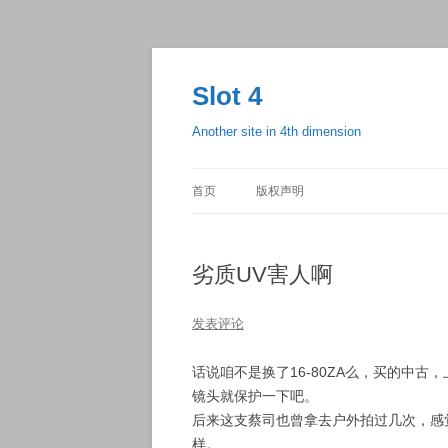
跳
至
正
Slot 4
文
Another site in 4th dimension
首页
版权声明
劣质UV害人啊
发表评论
话说咱不是换了16-80ZA么，买的中
镜头就保护一下吧。
后来这支蔡司也曾拿去户外拍过几次，感
样。