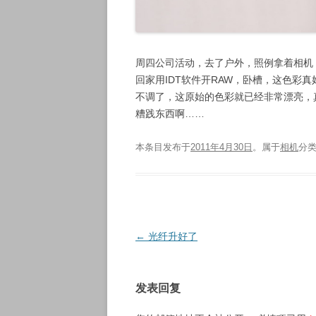
周四公司活动，去了户外，照例拿着相机
回家用IDT软件开RAW，卧槽，这色彩
不调了，这原始的色彩就已经非常漂亮，
糟践东西啊……
本条目发布于
2011年4月30日
。属于
相机
分
文
←
光纤升好了
章
导
发表回复
航