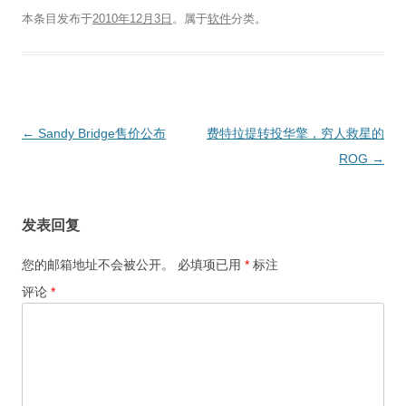
本条目发布于
2010年12月3日
。属于
软件
分类。
文
←
Sandy Bridge售价公布
费特拉提转投华擎，穷人救星的
章
ROG
→
导
航
发表回复
您的邮箱地址不会被公开。
必填项已用
*
标注
评论
*