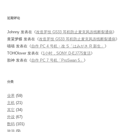
近期评论
Johnny
发表在《
改造罗技 G533 耳机防止麦克风连线断裂通病
》
黄粱梦蝶
发表在《
改造罗技 G533 耳机防止麦克风连线断裂通病
》
喵喵
发表在《
自作 PC 4 号机・改 S「はみがき R 新生」
》
TOHOlover
发表在《
1小时，SONY D-EJ775复活
》
胎神
发表在《
自作 PC 7 号机「ProSwan 5」
》
分类
业界
(59)
主机
(21)
其它
(34)
外设
(67)
数码
(101)
旅游
(9)