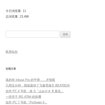
今日浏览量:
11
总浏览量:
23,496
搜
索：
联系站长
近期文章
真的有 Infuse Pro 的平替……才怪呢
只用五分钟，我就退掉了飞傲雪漫天 BEATBOX
自作 PC 4 号机・改 S「はみがき R 新生」
一些关于 RG 476H 的折腾
自作 PC 7 号机「ProSwan 5」