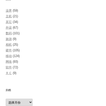
业界
(59)
主机
(21)
其它
(34)
外设
(67)
数码
(101)
旅游
(9)
相机
(25)
硬件
(105)
移动
(124)
网络
(93)
软件
(72)
ＲＣ
(9)
归档
归
档