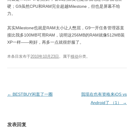
硬；G9虽然CPU和RAM完全超越Milestone，但也是屏幕不给
力。
其实Milestone也就是RAM太小让人憋屈，G9一开任务管理器直
接比我多100MB可用RAM，说明这256MB的RAM就像512MB装
XP一样——刚好，再多一点就很舒服了。
本条目发布于
2010年10月23日
。属于
移动
分类。
文
←
BESTBUY闲逛了一圈
我现在也有资格来iOS vs
章
Android了 （1）
→
导
航
发表回复