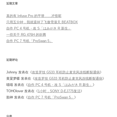
近期文章
真的有 Infuse Pro 的平替……才怪呢
只用五分钟，我就退掉了飞傲雪漫天 BEATBOX
自作 PC 4 号机・改 S「はみがき R 新生」
一些关于 RG 476H 的折腾
自作 PC 7 号机「ProSwan 5」
近期评论
Johnny
发表在《
改造罗技 G533 耳机防止麦克风连线断裂通病
》
黄粱梦蝶
发表在《
改造罗技 G533 耳机防止麦克风连线断裂通病
》
喵喵
发表在《
自作 PC 4 号机・改 S「はみがき R 新生」
》
TOHOlover
发表在《
1小时，SONY D-EJ775复活
》
胎神
发表在《
自作 PC 7 号机「ProSwan 5」
》
分类