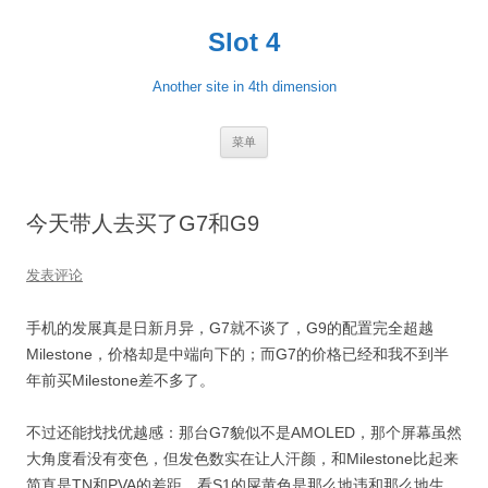
跳
至
Slot 4
正
文
Another site in 4th dimension
菜单
今天带人去买了G7和G9
发表评论
手机的发展真是日新月异，G7就不谈了，G9的配置完全超越
Milestone，价格却是中端向下的；而G7的价格已经和我不到半
年前买Milestone差不多了。
不过还能找找优越感：那台G7貌似不是AMOLED，那个屏幕虽然
大角度看没有变色，但发色数实在让人汗颜，和Milestone比起来
简直是TN和PVA的差距，看S1的屎黄色是那么地违和那么地生