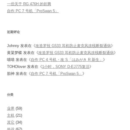
一些关于 RG 476H 的折腾
自作 PC 7 号机「ProSwan 5」
近期评论
Johnny
发表在《
改造罗技 G533 耳机防止麦克风连线断裂通病
》
黄粱梦蝶
发表在《
改造罗技 G533 耳机防止麦克风连线断裂通病
》
喵喵
发表在《
自作 PC 4 号机・改 S「はみがき R 新生」
》
TOHOlover
发表在《
1小时，SONY D-EJ775复活
》
胎神
发表在《
自作 PC 7 号机「ProSwan 5」
》
分类
业界
(59)
主机
(21)
其它
(34)
外设
(67)