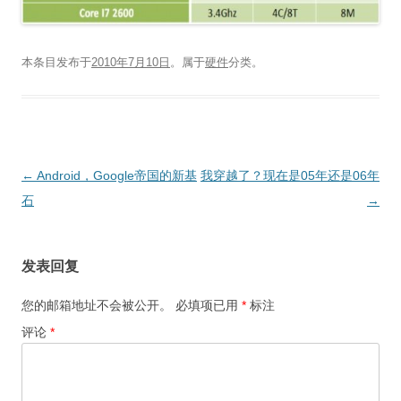
本条目发布于
2010年7月10日
。属于
硬件
分类。
文
←
Android，Google帝国的新基
我穿越了？现在是05年还是06年
章
石
→
导
航
发表回复
您的邮箱地址不会被公开。
必填项已用
*
标注
评论
*