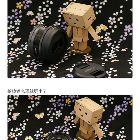
拆掉遮光罩就更小了