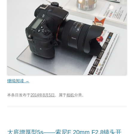
继续阅读
→
本条目发布于
2014年8月5日
。属于
相机
分类。
大底增厚型5s——索尼E 20mm F2.8镜头开