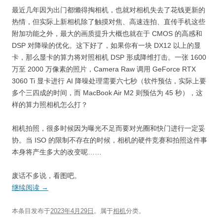
最近几年因为出门都懒得掏相机，也就对相机失去了花钱更新的
热情，但实际上新相机除了触摸对焦、高速连拍、直传手机这些
附加功能之外，最大的画质提升大概也就在于 CMOS 的高感和
DSP 对降噪的优化。这下好了，如果你有一块 DX12 以上的显
卡，那么显卡的算力将对照相机 DSP 形成降维打击。一张 1600
万至 2000 万像素的照片，Camera Raw 调用 GeForce RTX
3060 Ti 显卡进行 AI 降噪处理需要六七秒（软件预估，实际上要
多个三四成的时间，而 MacBook Air M2 则预估为 45 秒），这
样的算力照相机怎么打？
相机拍照，很多时候因为曝光不足而要对光圈和快门进行一定妥
协。当 ISO 的限制不存在的时候，相机的硬件竞赛和拍照这件事
本身将产生多大的改变呢……
废话不多说，看图吧。
继续阅读
→
本条目发布于
2023年4月29日
。属于
相机
分类。