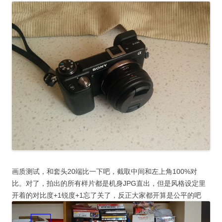
画质测试，和套头20端比一下吧，截取中间和左上角100%对
比。对了，拍出的所有样片都是机身JPG直出，但是风格设定里
开着的对比度+1锐度+1忘了关了，反正大家都开算是公平的吧