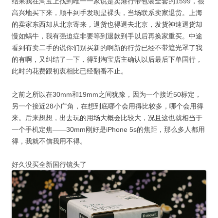
结果我在淘宝上找到唯一一家说是卖港行带包装全套的1599，很
高兴地买下来，顺丰到手发现是裸头，当场联系卖家退货。上海
的卖家东西却从北京寄来，退货也得退去北京，发货神速退货却
慢如蜗牛，我有强迫症非要等到退款到手以后再换家重买。中途
看到有卖二手的说你们别买新的啊新的行货已经不带遮光罩了我
的有啊，又纠结了一下，得到淘宝店主确认以后最后下单国行，
此时的花费跟初衷相比已经翻番不止。
之前之所以在30mm和19mm之间犹豫，因为一个接近50标定，
另一个接近28小广角，在想到底哪个会用得比较多，哪个会用得
来。后来想想，出去玩的用场大概会比较大，况且这也就相当于
一个手机定焦——30mm刚好是iPhone 5s的焦距，那么多人都用
得，我就不信我用不得。
好久没买全新国行镜头了