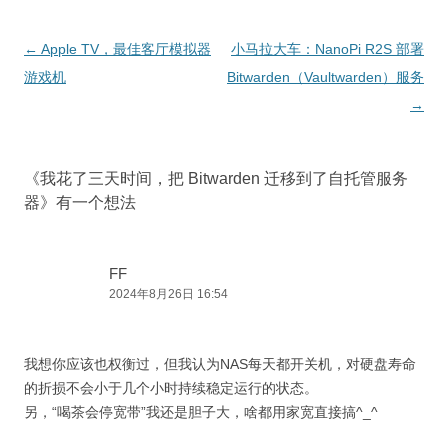
文
←
Apple TV，最佳客厅模拟器
小马拉大车：NanoPi R2S 部署
章
游戏机
Bitwarden（Vaultwarden）服务
导
→
航
《
我花了三天时间，把 Bitwarden 迁移到了自托管服务
器
》有一个想法
FF
2024年8月26日 16:54
我想你应该也权衡过，但我认为NAS每天都开关机，对硬盘寿命
的折损不会小于几个小时持续稳定运行的状态。
另，“喝茶会停宽带”我还是胆子大，啥都用家宽直接搞^_^