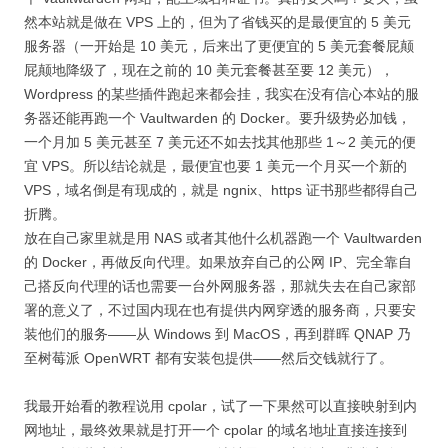
然本站就是做在 VPS 上的，但为了省钱买的是最便宜的 5 美元
服务器（一开始是 10 美元，后来出了更便宜的 5 美元套餐屁颠
屁颠地降级了，现在之前的 10 美元套餐甚至要 12 美元），
Wordpress 的某些插件跑起来都会挂，我实在没有信心本站的服
务器还能再跑一个 Vaultwarden 的 Docker。要升级势必加钱，
一个月加 5 美元甚至 7 美元还不如去找其他那些 1～2 美元的便
宜 VPS。所以结论就是，最便宜也要 1 美元一个月买一个新的
VPS，域名倒是有现成的，就是 ngnix、https 证书那些都得自己
折腾。
放在自己家里就是用 NAS 或者其他什么机器跑一个 Vaultwarden
的 Docker，再做反向代理。如果放弃自己的公网 IP、完全靠自
己搭反向代理的话也需要一台外网服务器，那就失去在自己家部
署的意义了，不过国内现在也有提供内网穿透的服务商，只要安
装他们的服务——从 Windows 到 MacOS，再到群晖 QNAP 乃
至树莓派 OpenWRT 都有安装包提供——然后交钱就行了。
我最开始看的教程说用 cpolar，试了一下果然可以直接映射到内
网地址，最终效果就是打开一个 cpolar 的域名地址直接连接到