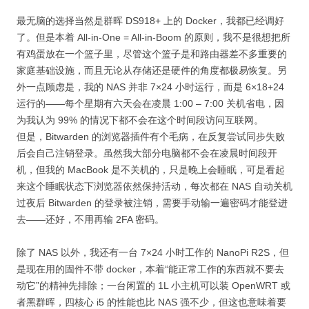
最无脑的选择当然是群晖 DS918+ 上的 Docker，我都已经调好
了。但是本着 All-in-One = All-in-Boom 的原则，我不是很想把所
有鸡蛋放在一个篮子里，尽管这个篮子是和路由器差不多重要的
家庭基础设施，而且无论从存储还是硬件的角度都极易恢复。另
外一点顾虑是，我的 NAS 并非 7×24 小时运行，而是 6×18+24
运行的——每个星期有六天会在凌晨 1:00 – 7:00 关机省电，因
为我认为 99% 的情况下都不会在这个时间段访问互联网。
但是，Bitwarden 的浏览器插件有个毛病，在反复尝试同步失败
后会自己注销登录。虽然我大部分电脑都不会在凌晨时间段开
机，但我的 MacBook 是不关机的，只是晚上会睡眠，可是看起
来这个睡眠状态下浏览器依然保持活动，每次都在 NAS 自动关机
过夜后 Bitwarden 的登录被注销，需要手动输一遍密码才能登进
去——还好，不用再输 2FA 密码。
除了 NAS 以外，我还有一台 7×24 小时工作的 NanoPi R2S，但
是现在用的固件不带 docker，本着“能正常工作的东西就不要去
动它”的精神先排除；一台闲置的 1L 小主机可以装 OpenWRT 或
者黑群晖，四核心 i5 的性能也比 NAS 强不少，但这也意味着要