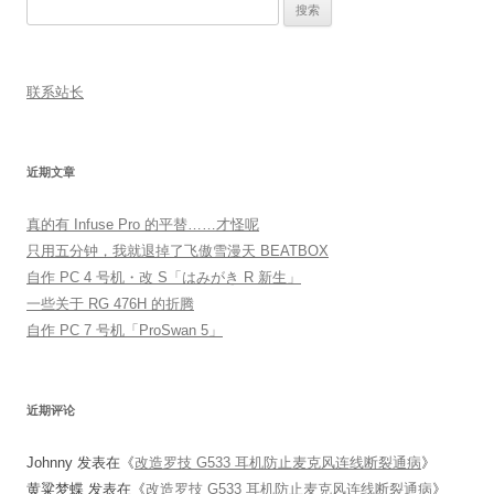
搜
索：
联系站长
近期文章
真的有 Infuse Pro 的平替……才怪呢
只用五分钟，我就退掉了飞傲雪漫天 BEATBOX
自作 PC 4 号机・改 S「はみがき R 新生」
一些关于 RG 476H 的折腾
自作 PC 7 号机「ProSwan 5」
近期评论
Johnny
发表在《
改造罗技 G533 耳机防止麦克风连线断裂通病
》
黄粱梦蝶
发表在《
改造罗技 G533 耳机防止麦克风连线断裂通病
》