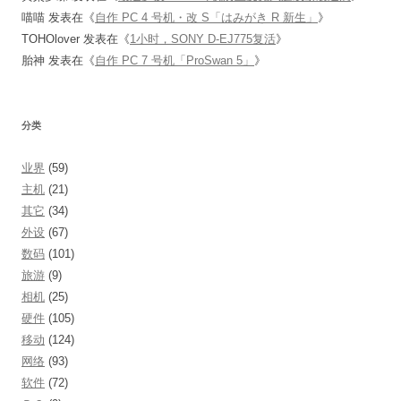
喵喵
发表在《
自作 PC 4 号机・改 S「はみがき R 新生」
》
TOHOlover
发表在《
1小时，SONY D-EJ775复活
》
胎神
发表在《
自作 PC 7 号机「ProSwan 5」
》
分类
业界
(59)
主机
(21)
其它
(34)
外设
(67)
数码
(101)
旅游
(9)
相机
(25)
硬件
(105)
移动
(124)
网络
(93)
软件
(72)