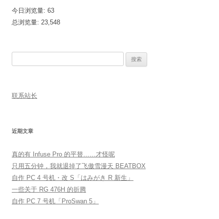
今日浏览量:
63
总浏览量:
23,548
搜
索：
联系站长
近期文章
真的有 Infuse Pro 的平替……才怪呢
只用五分钟，我就退掉了飞傲雪漫天 BEATBOX
自作 PC 4 号机・改 S「はみがき R 新生」
一些关于 RG 476H 的折腾
自作 PC 7 号机「ProSwan 5」