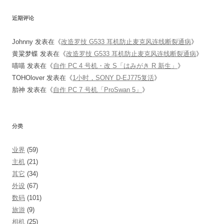
近期评论
Johnny
发表在《
改造罗技 G533 耳机防止麦克风连线断裂通病
》
黄粱梦蝶
发表在《
改造罗技 G533 耳机防止麦克风连线断裂通病
》
喵喵
发表在《
自作 PC 4 号机・改 S「はみがき R 新生」
》
TOHOlover
发表在《
1小时，SONY D-EJ775复活
》
胎神
发表在《
自作 PC 7 号机「ProSwan 5」
》
分类
业界
(59)
主机
(21)
其它
(34)
外设
(67)
数码
(101)
旅游
(9)
相机
(25)