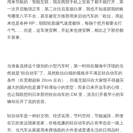
用来导航的「智能互联」我在两部手机上安装了都不能打开，第
一次开启勉强正常，第二次往后直接白屏，我也不知道跟我的账
号哪里八字不合，甚至被官方推荐用来启动汽车的「欧拉」用起
来也是各种 RP；朝阳轮胎漏气速度极快，每隔个把月都要去打
个气……但是，这车便宜啊，开起来也便宜啊，相比之下那些都
不算事。
当准备选择这个级别的小型汽车时，第一时间在脑海中浮现的当
然就是“轻自动车”了。虽然欧拉白猫的规格并不满足轻自动车的
条件（长宽都超标 20cm 左右），但毫无疑问在大家恨不得越买
越大的国内也是属于轻薄短小的类型；而多日来开这车的心情，
也让我联想到日本那些轻自动车的 CM 里，演员们开着窄小的车
辆却乐开了花的笑容。
轻自动车是一种好文明。经济实用，节约空间，节能减排，即便
在它的发达国家老家，价格低廉的轻自动车的占有率也在一路上
升。当汽车从家庭用来撑场面的大件变成普通生活的日用品时，