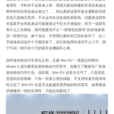
差用车，平时并不会拿来上班，而因为新冠病毒的关系也有超过
两年时间没有短途出差过了……所以真把这部车拿去通勤的话其
实也只是物尽其用，不太会对生活造成实质影响。问题是这部车
对某新手女司机来说可能显得过于巨大不便操控，而万一这部车
有什么三长两短，我可能要花不止“一部便宜的新车”的价钱来再
买一部替代品。换个说法，尽管我们家的车已经好多年了，以二
手残值来说也许十万都没有了，但它的使用价值并不止十万，我
宁可买一部不到十万的新车去糟蹋不心疼。
其时迷你电动汽车风头正劲，五菱 Mini EV 一度超过特斯拉
Model 3 成为最受欢迎的电动汽车型号，也吸引了数家车厂投身
迷你电动汽车行业。说到底，Mini EV 还是太乞丐了，只是意思
意思的后排座椅、只有一百多公里的续航、不支持快速充电等特
性注定了 Mini EV 仅是无法超越买菜用途的纯买菜车，如果要追
求稍微高一些的实用性，只能去别家找了。