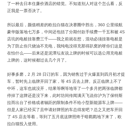
了一种去日本住廉价酒店的错觉。不知道别人对这个怎么看，反
正我是一票否决了。
所以最后，颜值稍差的欧拉白猫在决赛圈中胜出，360 公里续航
豪华版落地七万多，中间还包括了分期付款手续费一千五和被 4S
店坑的电桩挂靠费三千——我之前就在想，混动必须挂靠电桩是
为了防止你只烧油不充电，我纯电没得充那得趴窝的呀你们这是
在怕什么——后来还是泥潭坛友说上牌的时候可以选公用充电桩
上牌的，这时候都过去几个月了。
好事多磨，2 月 28 日订的车，因为销售过于火爆直到四月初才提
车，暂时先上临牌开回了家，等 4S 店去上牌。反正临牌上不了
中环，这车也就没开，结果等啊等地等了一个多月把两张临牌都
停掉了这牌还是没下来，此时坊间传闻满天飞说你沪为了保特斯
拉而出台了价格或者轴距的限制条件不给小型新能源车上牌——
但是人家已经买了且申请好牌照的车总得发吧？总之又把车开回
了 4S 店去等着，等到了五月底这牌照终于暗戳戳地下来了，欧
拉白猫投入使用。