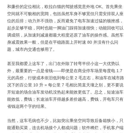
和廉价的定位相比，欧拉白猫的驾驶感觉意外地 OK。首先乘坐
空间就不可貌相的宽阔，包括虽然车身不够宽但只需安排双人座
位的后排；动力并不强劲，反而避免了电车加速过猛的顿挫感，
起步足够平稳，同时也能一脚油门踩得加速很快；动能回收可以
调成弱，从加速到减速都最大程度还原了油车的操作感。虽然车
身减震效果一般，但是在平稳路面上开时速 80 并没有什么问
题，城市内交通也够用了。
甚至我都爱上这车了，出门在外除了转弯半径小这一大优势以
外，最重要的一点是省钱——即便是在商业停车场里每度电 1.7
元的高价，行驶成本依旧低到每公里 2 毛左右，和油车在城市路
况下的百公里 10 升 = 每公里 7 毛相比简直天壤之别，更不要说
开短途的场合油车发动机没热起来能效更低了。总之，短途油车
能效低，费钱；长途油车开得越多差价越高，费钱，开电车只有
省钱这两个字的结果。
当然，这车毛病也不少，比如突出乘坐空间导致后备箱狭小，只
能通勤买菜，连去机场接个人都成问题；软件稀烂，手机客户端