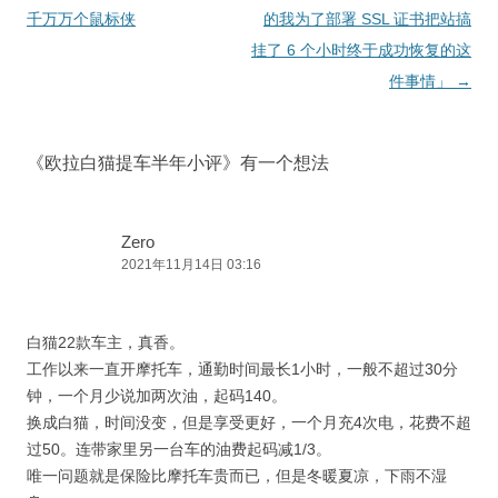
章
千万万个鼠标侠
的我为了部署 SSL 证书把站搞
导
挂了 6 个小时终于成功恢复的这
航
件事情」
→
《
欧拉白猫提车半年小评
》有一个想法
Zero
2021年11月14日 03:16
白猫22款车主，真香。
工作以来一直开摩托车，通勤时间最长1小时，一般不超过30分
钟，一个月少说加两次油，起码140。
换成白猫，时间没变，但是享受更好，一个月充4次电，花费不超
过50。连带家里另一台车的油费起码减1/3。
唯一问题就是保险比摩托车贵而已，但是冬暖夏凉，下雨不湿