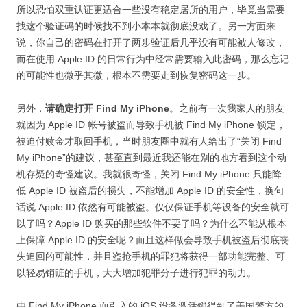
所以恐怕双重认证更适合一些没有稳定居所的用户，毕竟当需要
找这个验证码的时候找不到小本本就彻底没戏了。另一方面来
说，你自己的密码在打开了两步验证后几乎没有可能被人修改，
而在使用 Apple ID 的日常行为中经常需要输入此密码，那么忘记
的可能性也微乎其微，根本不需要走到恢复密码这一步。
另外，
请确定打开 Find My iPhone
。之前有一次我家人的朋友
就因为 Apple ID 帐号被盗而导致手机被 Find My iPhone 锁定，
被迫付赎金才取回手机，当时朋友圈中就有人给出了“关闭 Find
My iPhone”的建议，甚至直到最近我还能在别的地方看到这个动
机存疑的奇怪建议。我就很奇怪，关闭 Find My iPhone 只能降
低 Apple ID 被盗后的损失，不能增加 Apple ID 的安全性，换句
话说 Apple ID 依然有可能被盗。仅仅保证手机等设备的安全就可
以了吗？Apple ID 购买的那些软件不要了吗？为什么不能从根本
上保障 Apple ID 的安全呢？而且这样做会导致手机被盗后彻底丧
失追回的可能性，并且盗抢手机的罪犯将获得一部功能完整、可
以轻易销赃的手机，大大增加犯罪分子进行犯罪的动力。
由 Find My iPhone 而引入的 iOS 设备激活锁得到了美国警方的