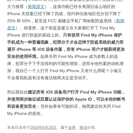
大力推荐（
新闻原文
），这项功能已经令美国旧金山地区的
iPhone 失窃案已经下降了四成，纽约和伦敦地区也分别下降了
25% 和 50%，甚至连 FCC 都建议手机厂商标配防盗系统（
新闻
原文
）。很显然，这个前提是建立在大家都打开了 Find My
iPhone 进行防盗的基础上的。
只有使用 Find My iPhone 保护
手机成为一种普遍现象，犯罪分子才会忌惮于防盗系统的威力而
避开 iPhone 等 iOS 设备作案，所有 iPhone 用户才能获得更加
安全的使用环境。
如果关闭 Find My iPhone 成为多数人的选
择，犯罪分子下手后得利的可能性增加，进而令他作案的动机增
加，我自己一个人打开 Find My iPhone 又有什么用呢？小偷又
不会看我机器有没有激活锁再决定是否动手。
所以我在此
建议所有 iOS 设备用户打开 Find My iPhone 功能，
并使用两步验证或双重认证保护你的 Apple ID，可以令你的帐号
和设备更加安全
；另外如果有可能的话，拖黑建议你关闭 Find
My iPhone 的损友。
本条目发布于
2016年8月20日
。属于
业界
、
移动
分类。