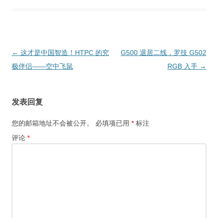
文
←
这才是中国智造！HTPC 的究
G500 退居二线，罗技 G502
章
极伴侣——空中飞鼠
RGB 入手
→
导
航
发表回复
您的邮箱地址不会被公开。
必填项已用
*
标注
评论
*