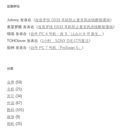
近期评论
Johnny
发表在《
改造罗技 G533 耳机防止麦克风连线断裂通病
》
黄粱梦蝶
发表在《
改造罗技 G533 耳机防止麦克风连线断裂通病
》
喵喵
发表在《
自作 PC 4 号机・改 S「はみがき R 新生」
》
TOHOlover
发表在《
1小时，SONY D-EJ775复活
》
胎神
发表在《
自作 PC 7 号机「ProSwan 5」
》
分类
业界
(59)
主机
(21)
其它
(34)
外设
(67)
数码
(101)
旅游
(9)
相机
(25)