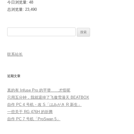
今日浏览量:
48
总浏览量:
23,490
搜
索：
联系站长
近期文章
真的有 Infuse Pro 的平替……才怪呢
只用五分钟，我就退掉了飞傲雪漫天 BEATBOX
自作 PC 4 号机・改 S「はみがき R 新生」
一些关于 RG 476H 的折腾
自作 PC 7 号机「ProSwan 5」