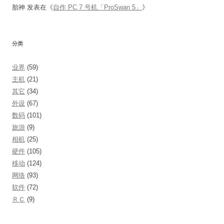
胎神
发表在《
自作 PC 7 号机「ProSwan 5」
》
分类
业界
(59)
主机
(21)
其它
(34)
外设
(67)
数码
(101)
旅游
(9)
相机
(25)
硬件
(105)
移动
(124)
网络
(93)
软件
(72)
ＲＣ
(9)