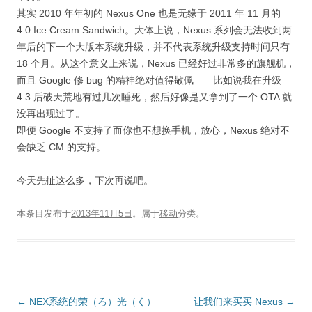
其实 2010 年年初的 Nexus One 也是无缘于 2011 年 11 月的
4.0 Ice Cream Sandwich。大体上说，Nexus 系列会无法收到两
年后的下一个大版本系统升级，并不代表系统升级支持时间只有
18 个月。从这个意义上来说，Nexus 已经好过非常多的旗舰机，
而且 Google 修 bug 的精神绝对值得敬佩——比如说我在升级
4.3 后破天荒地有过几次睡死，然后好像是又拿到了一个 OTA 就
没再出现过了。
即便 Google 不支持了而你也不想换手机，放心，Nexus 绝对不
会缺乏 CM 的支持。
今天先扯这么多，下次再说吧。
本条目发布于
2013年11月5日
。属于
移动
分类。
文
←
NEX系统的荣（ろ）光（く）
让我们来买买 Nexus
→