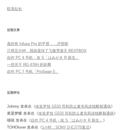
联系站长
近期文章
真的有 Infuse Pro 的平替……才怪呢
只用五分钟，我就退掉了飞傲雪漫天 BEATBOX
自作 PC 4 号机・改 S「はみがき R 新生」
一些关于 RG 476H 的折腾
自作 PC 7 号机「ProSwan 5」
近期评论
Johnny
发表在《
改造罗技 G533 耳机防止麦克风连线断裂通病
》
黄粱梦蝶
发表在《
改造罗技 G533 耳机防止麦克风连线断裂通病
》
喵喵
发表在《
自作 PC 4 号机・改 S「はみがき R 新生」
》
TOHOlover
发表在《
1小时，SONY D-EJ775复活
》