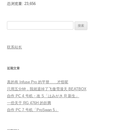
总浏览量:
23,656
搜
索：
联系站长
近期文章
真的有 Infuse Pro 的平替……才怪呢
只用五分钟，我就退掉了飞傲雪漫天 BEATBOX
自作 PC 4 号机・改 S「はみがき R 新生」
一些关于 RG 476H 的折腾
自作 PC 7 号机「ProSwan 5」