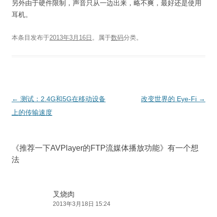
另外由于硬件限制，声音只从一边出来，略不爽，最好还是使用
耳机。
本条目发布于
2013年3月16日
。属于
数码
分类。
文
←
测试：2.4G和5G在移动设备
改变世界的 Eye-Fi
→
章
上的传输速度
导
航
《
推荐一下AVPlayer的FTP流媒体播放功能
》有一个想
法
叉烧肉
2013年3月18日 15:24