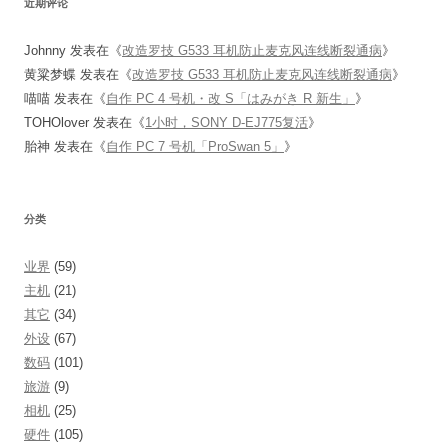
近期评论
Johnny
发表在《
改造罗技 G533 耳机防止麦克风连线断裂通病
》
黄粱梦蝶
发表在《
改造罗技 G533 耳机防止麦克风连线断裂通病
》
喵喵
发表在《
自作 PC 4 号机・改 S「はみがき R 新生」
》
TOHOlover
发表在《
1小时，SONY D-EJ775复活
》
胎神
发表在《
自作 PC 7 号机「ProSwan 5」
》
分类
业界
(59)
主机
(21)
其它
(34)
外设
(67)
数码
(101)
旅游
(9)
相机
(25)
硬件
(105)