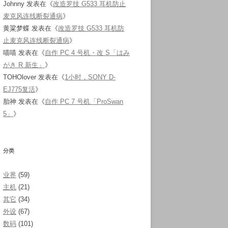
Johnny
发表在《
改造罗技 G533 耳机防止
麦克风连线断裂通病
》
黄粱梦蝶
发表在《
改造罗技 G533 耳机防
止麦克风连线断裂通病
》
喵喵
发表在《
自作 PC 4 号机・改 S「はみ
がき R 新生」
》
TOHOlover
发表在《
1小时，SONY D-
EJ775复活
》
胎神
发表在《
自作 PC 7 号机「ProSwan
5」
》
分类
业界
(59)
主机
(21)
其它
(34)
外设
(67)
数码
(101)