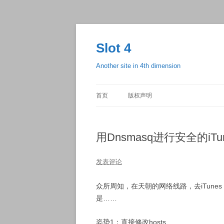
跳
至
正
Slot 4
文
Another site in 4th dimension
首页
版权声明
用Dnsmasq进行安全的iTun
发表评论
众所周知，在天朝的网络线路，去iTunes 
是……
姿势1：直接修改hosts