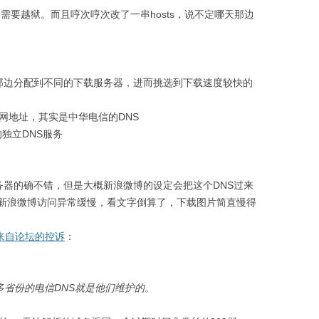
需要越狱。而且哼次哼次改了一串hosts，说不定哪天那边
le那边分配到不同的下载服务器，进而挑选到下载速度较快的
个内网地址，其实是中华电信的DNS
国内的独立DNS服务
服务器的确不错，但是大概新浪微博的设定会把这个DNS过来
新浪微博访问异常缓慢，看文字倒算了，下载图片简直慢得
来自论坛的控诉
：
多省份的电信DNS就是他们维护的。