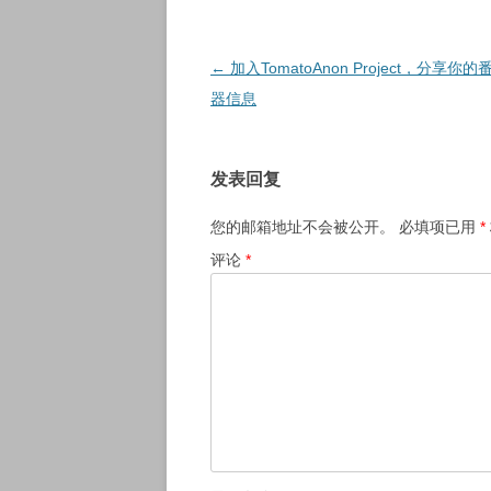
文
←
加入TomatoAnon Project，分享你
章
器信息
导
航
发表回复
您的邮箱地址不会被公开。
必填项已用
*
评论
*