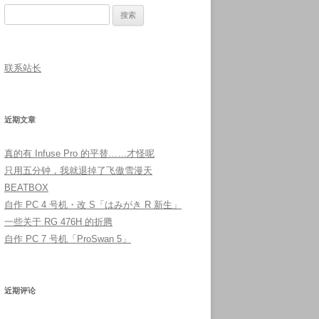
搜
索：
联系站长
近期文章
真的有 Infuse Pro 的平替……才怪呢
只用五分钟，我就退掉了飞傲雪漫天
BEATBOX
自作 PC 4 号机・改 S「はみがき R 新生」
一些关于 RG 476H 的折腾
自作 PC 7 号机「ProSwan 5」
近期评论