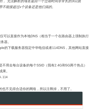
搞的， 无法解析的域名返回一个过期时间非常长的302跳
带不能接超过x个设备还是他们搞的。
。
q不仅可以直接作为本地DNS（相当于一个在路由器上强制执行
服务器。
le的下载服务器指定中华电信或者114DNS，其他网站直接
用去每台设备的每个SSID（我有2.4G和5G两个热点）
成果。
4.114
用的也不见得合适你的网络，所以注释掉，不用了。