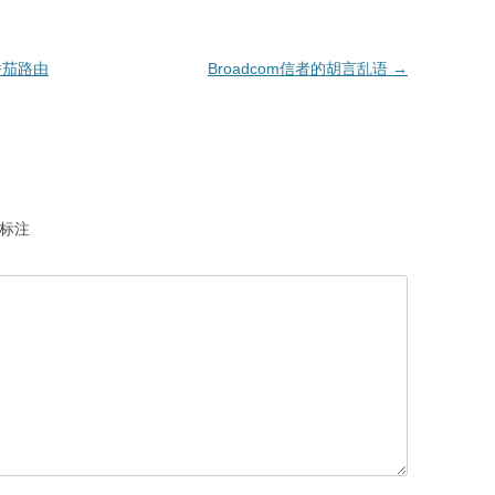
的番茄路由
Broadcom信者的胡言乱语
→
标注