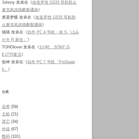
Johnny
发表在《
改造罗技 G533 耳机防止
麦克风连线断裂通病
》
黄粱梦蝶
发表在《
改造罗技 G533 耳机防
止麦克风连线断裂通病
》
喵喵
发表在《
自作 PC 4 号机・改 S「はみ
がき R 新生」
》
TOHOlover
发表在《
1小时，SONY D-
EJ775复活
》
胎神
发表在《
自作 PC 7 号机「ProSwan
5」
》
分类
业界
(59)
主机
(21)
其它
(34)
外设
(67)
数码
(101)