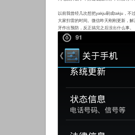
以前我曾经几次想把yakju刷成takju，
大家扫雷的时间。微信昨天刚刚更新，解
牙作出预防，反正搞完之后没出什么事。