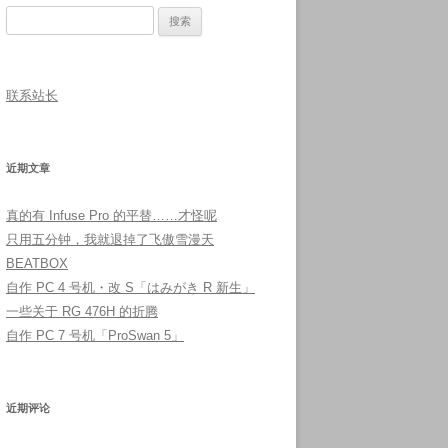
搜
索：
联系站长
近期文章
真的有 Infuse Pro 的平替……才怪呢
只用五分钟，我就退掉了飞傲雪漫天
BEATBOX
自作 PC 4 号机・改 S「はみがき R 新生」
一些关于 RG 476H 的折腾
自作 PC 7 号机「ProSwan 5」
近期评论