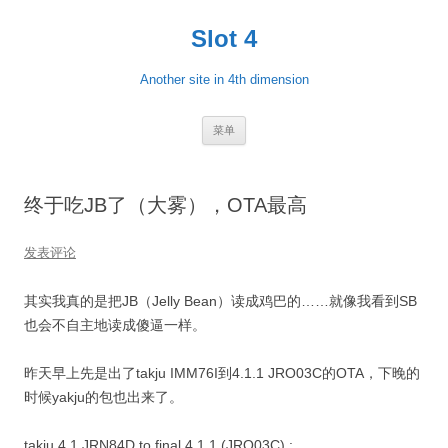
跳
至
Slot 4
正
文
Another site in 4th dimension
菜单
终于吃JB了（大雾），OTA最高
发表评论
其实我真的是把JB（Jelly Bean）读成鸡巴的……就像我看到SB
也会不自主地读成傻逼一样。
昨天早上先是出了takju IMM76I到4.1.1 JRO03C的OTA，下晚的
时候yakju的包也出来了。
takju 4.1 JRN84D to final 4.1.1 (JRO03C) :