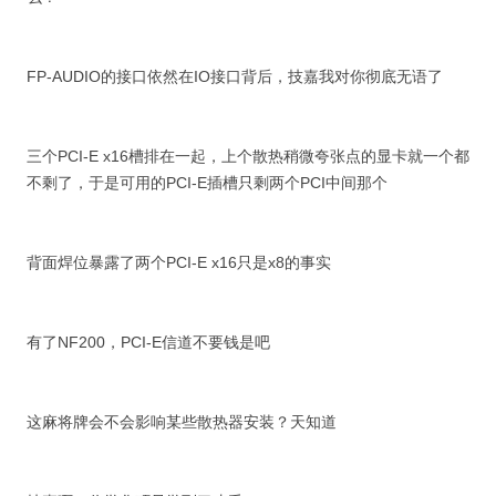
FP-AUDIO的接口依然在IO接口背后，技嘉我对你彻底无语了
三个PCI-E x16槽排在一起，上个散热稍微夸张点的显卡就一个都
不剩了，于是可用的PCI-E插槽只剩两个PCI中间那个
背面焊位暴露了两个PCI-E x16只是x8的事实
有了NF200，PCI-E信道不要钱是吧
这麻将牌会不会影响某些散热器安装？天知道