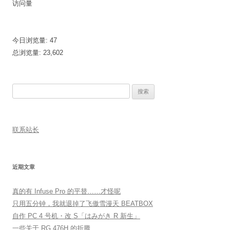
访问量
今日浏览量:
47
总浏览量:
23,602
搜
索：
联系站长
近期文章
真的有 Infuse Pro 的平替……才怪呢
只用五分钟，我就退掉了飞傲雪漫天 BEATBOX
自作 PC 4 号机・改 S「はみがき R 新生」
一些关于 RG 476H 的折腾