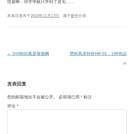
技嘉啊，你学华硕只学到了皮毛……
本条目发布于
2010年11月17日
。属于
硬件
分类。
文
←
QX9650真是保值啊
慧科风灵特价HR-01，199包运
章
→
导
航
发表回复
您的邮箱地址不会被公开。
必填项已用
*
标注
评论
*