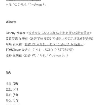
自作 PC 7 号机「ProSwan 5」
近期评论
Johnny
发表在《
改造罗技 G533 耳机防止麦克风连线断裂通病
》
黄粱梦蝶
发表在《
改造罗技 G533 耳机防止麦克风连线断裂通病
》
喵喵
发表在《
自作 PC 4 号机・改 S「はみがき R 新生」
》
TOHOlover
发表在《
1小时，SONY D-EJ775复活
》
胎神
发表在《
自作 PC 7 号机「ProSwan 5」
》
分类
业界
(59)
主机
(21)
其它
(34)
外设
(67)