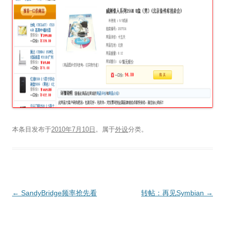
本条目发布于
2010年7月10日
。属于
外设
分类。
文
←
SandyBridge频率抢先看
转帖：再见Symbian
→
章
导