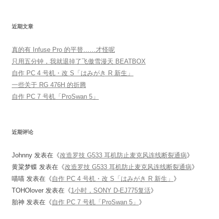
近期文章
真的有 Infuse Pro 的平替……才怪呢
只用五分钟，我就退掉了飞傲雪漫天 BEATBOX
自作 PC 4 号机・改 S「はみがき R 新生」
一些关于 RG 476H 的折腾
自作 PC 7 号机「ProSwan 5」
近期评论
Johnny
发表在《
改造罗技 G533 耳机防止麦克风连线断裂通病
》
黄粱梦蝶
发表在《
改造罗技 G533 耳机防止麦克风连线断裂通病
》
喵喵
发表在《
自作 PC 4 号机・改 S「はみがき R 新生」
》
TOHOlover
发表在《
1小时，SONY D-EJ775复活
》
胎神
发表在《
自作 PC 7 号机「ProSwan 5」
》